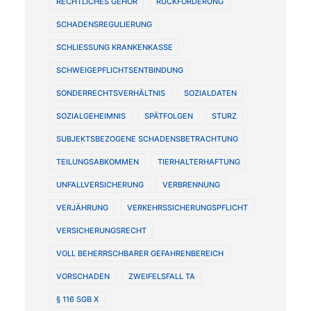
RECHTLICHES GEHÖR
RÜCKFORDERUNG
SCHADENSREGULIERUNG
SCHLIESSUNG KRANKENKASSE
SCHWEIGEPFLICHTSENTBINDUNG
SONDERRECHTSVERHÄLTNIS
SOZIALDATEN
SOZIALGEHEIMNIS
SPÄTFOLGEN
STURZ
SUBJEKTSBEZOGENE SCHADENSBETRACHTUNG
TEILUNGSABKOMMEN
TIERHALTERHAFTUNG
UNFALLVERSICHERUNG
VERBRENNUNG
VERJÄHRUNG
VERKEHRSSICHERUNGSPFLICHT
VERSICHERUNGSRECHT
VOLL BEHERRSCHBARER GEFAHRENBEREICH
VORSCHADEN
ZWEIFELSFALL TA
§ 116 SGB X