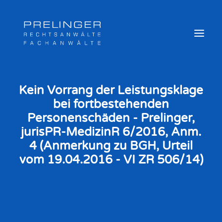
Kein Vorrang der Leistungsklage
bei fortbestehenden
Sozialversicherungsträger
Personenschäden - Prelinger,
Weitere Kompetenzen
jurisPR-MedizinR 6/2016, Anm.
Veröffentlichungen & Archiv
4 (Anmerkung zu BGH, Urteil
Newsletter
vom 19.04.2016 - VI ZR 506/14)
Team
Login
Online Akte