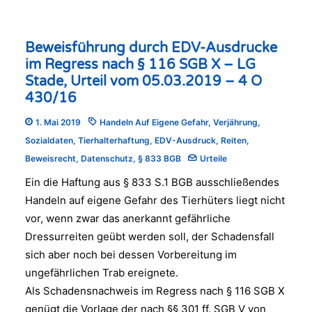
Beweisführung durch EDV-Ausdrucke
im Regress nach § 116 SGB X – LG
Stade, Urteil vom 05.03.2019 – 4 O
430/16
1. Mai 2019
Handeln Auf Eigene Gefahr
,
Verjährung
,
Sozialdaten
,
Tierhalterhaftung
,
EDV-Ausdruck
,
Reiten
,
Beweisrecht
,
Datenschutz
,
§ 833 BGB
Urteile
Ein die Haftung aus § 833 S.1 BGB ausschließendes
Handeln auf eigene Gefahr des Tierhüters liegt nicht
vor, wenn zwar das anerkannt gefährliche
Dressurreiten geübt werden soll, der Schadensfall
sich aber noch bei dessen Vorbereitung im
ungefährlichen Trab ereignete.
Als Schadensnachweis im Regress nach § 116 SGB X
genügt die Vorlage der nach §§ 301 ff. SGB V von