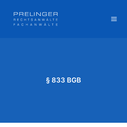
Sozialversicherungsträger
Weitere Kompetenzen
Veröffentlichungen & Archiv
§ 833 BGB
Newsletter
Team
Login
Online Akte