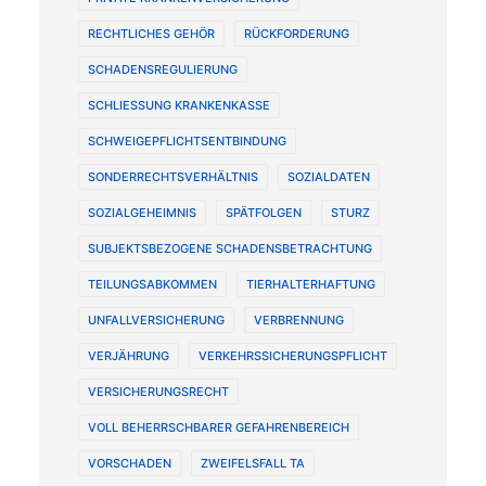
RECHTLICHES GEHÖR
RÜCKFORDERUNG
SCHADENSREGULIERUNG
SCHLIESSUNG KRANKENKASSE
SCHWEIGEPFLICHTSENTBINDUNG
SONDERRECHTSVERHÄLTNIS
SOZIALDATEN
SOZIALGEHEIMNIS
SPÄTFOLGEN
STURZ
SUBJEKTSBEZOGENE SCHADENSBETRACHTUNG
TEILUNGSABKOMMEN
TIERHALTERHAFTUNG
UNFALLVERSICHERUNG
VERBRENNUNG
VERJÄHRUNG
VERKEHRSSICHERUNGSPFLICHT
VERSICHERUNGSRECHT
VOLL BEHERRSCHBARER GEFAHRENBEREICH
VORSCHADEN
ZWEIFELSFALL TA