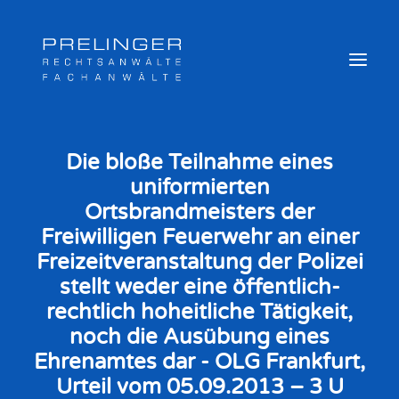
Die bloße Teilnahme eines
uniformierten
Sozialversicherungsträger
Ortsbrandmeisters der
Weitere Kompetenzen
Freiwilligen Feuerwehr an einer
Veröffentlichungen & Archiv
Freizeitveranstaltung der Polizei
Newsletter
stellt weder eine öffentlich-
Team
rechtlich hoheitliche Tätigkeit,
Login
noch die Ausübung eines
Online Akte
Ehrenamtes dar - OLG Frankfurt,
Urteil vom 05.09.2013 – 3 U