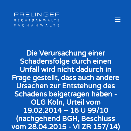
Die Verursachung einer
Schadensfolge durch einen
Sozialversicherungsträger
Unfall wird nicht dadurch in
Weitere Kompetenzen
Frage gestellt, dass auch andere
Veröffentlichungen & Archiv
Ursachen zur Entstehung des
Newsletter
Schadens beigetragen haben -
Team
OLG Köln, Urteil vom
Login
19.02.2014 – 16 U 99/10
Online Akte
(nachgehend BGH, Beschluss
vom 28.04.2015 - VI ZR 157/14)