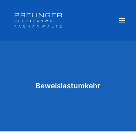
Sozialversicherungsträger
Weitere Kompetenzen
Veröffentlichungen & Archiv
Beweislastumkehr
Newsletter
Team
Login
Online Akte