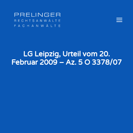
LG Leipzig, Urteil vom 20.
Februar 2009 – Az. 5 O 3378/07
Sozialversicherungsträger
Weitere Kompetenzen
Veröffentlichungen & Archiv
Newsletter
Team
Login
Online Akte