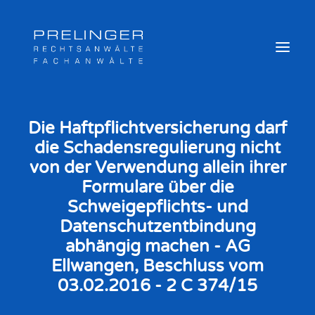
Die Haftpflichtversicherung darf
die Schadensregulierung nicht
Sozialversicherungsträger
von der Verwendung allein ihrer
Weitere Kompetenzen
Formulare über die
Veröffentlichungen & Archiv
Schweigepflichts- und
Newsletter
Datenschutzentbindung
Team
abhängig machen - AG
Login
Ellwangen, Beschluss vom
Online Akte
03.02.2016 - 2 C 374/15