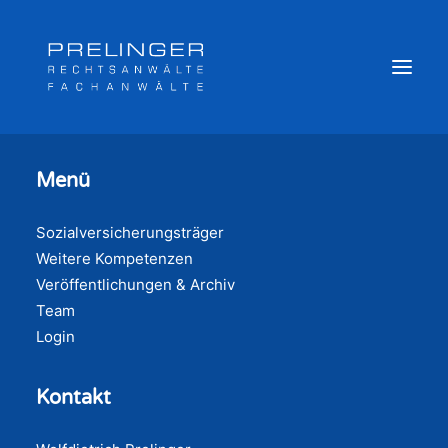
Menü
Sozialversicherungsträger
Sozialversicherungsträger
Weitere Kompetenzen
Weitere Kompetenzen
Veröffentlichungen & Archiv
Veröffentlichungen & Archiv
Newsletter
Team
Team
Login
Login
Kontakt
Online Akte